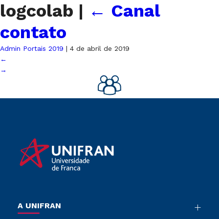
logcolab
|
←
Canal
contato
Admin Portais 2019
|
4 de abril de 2019
←
→
A UNIFRAN
Nossa História