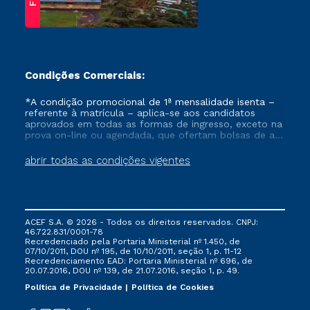
Condições Comerciais:
*A condição promocional de 1ª mensalidade isenta –
referente à matrícula – aplica-se aos candidatos
aprovados em todas as formas de ingresso, exceto na
prova on-line ou agendada, que ofertam bolsas de até
50% de desconto, ambos ingressantes no semestre
vigente, que ainda não tenham efetivado e/ou não
abrir todas as condições vigentes
tenham cancelado ou trancado sua matrícula em uma
das Instituições da Cruzeiro do Sul Educacional, no
período de um ano. Tais condições não se aplicam
aos cursos de Medicina, e também para matriculados
via FIES, Prouni e outros programas governamentais, e
ACEF S.A. © 2026 - Todos os direitos reservados. CNPJ:
não se acumula com nenhuma outra campanha
46.722.831/0001-78
ofertada pela Instituição.
Recredenciado pela Portaria Ministerial nº 1.450, de
07/10/2011, DOU nº 195, de 10/10/2011, seção 1, p. 11-12
Recredenciamento EAD: Portaria Ministerial nº 696, de
20.07.2016, DOU nº 139, de 21.07.2016, seção 1, p. 49.
Política de Privacidade
Política de Cookies