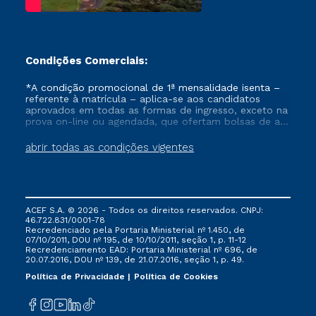
Condições Comerciais:
*A condição promocional de 1ª mensalidade isenta –
referente à matrícula – aplica-se aos candidatos
aprovados em todas as formas de ingresso, exceto na
prova on-line ou agendada, que ofertam bolsas de até
50% de desconto, ambos ingressantes no semestre
vigente, que ainda não tenham efetivado e/ou não
abrir todas as condições vigentes
tenham cancelado ou trancado sua matrícula em uma
das Instituições da Cruzeiro do Sul Educacional, no
período de um ano. Tais condições não se aplicam
aos cursos de Medicina, e também para matriculados
via FIES, Prouni e outros programas governamentais, e
ACEF S.A. © 2026 - Todos os direitos reservados. CNPJ:
não se acumula com nenhuma outra campanha
46.722.831/0001-78
ofertada pela Instituição.
Recredenciado pela Portaria Ministerial nº 1.450, de
07/10/2011, DOU nº 195, de 10/10/2011, seção 1, p. 11-12
Recredenciamento EAD: Portaria Ministerial nº 696, de
20.07.2016, DOU nº 139, de 21.07.2016, seção 1, p. 49.
Política de Privacidade
Política de Cookies