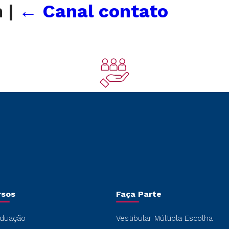
n
|
←
Canal contato
rsos
Faça Parte
duação
Vestibular Múltipla Escolha