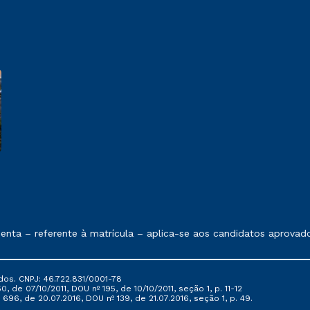
e exposto no contrato de prestação de serviços
ta – referente à matrícula – aplica-se aos candidatos aprovado
dos. CNPJ: 46.722.831/0001-78
, de 07/10/2011, DOU nº 195, de 10/10/2011, seção 1, p. 11-12
696, de 20.07.2016, DOU nº 139, de 21.07.2016, seção 1, p. 49.