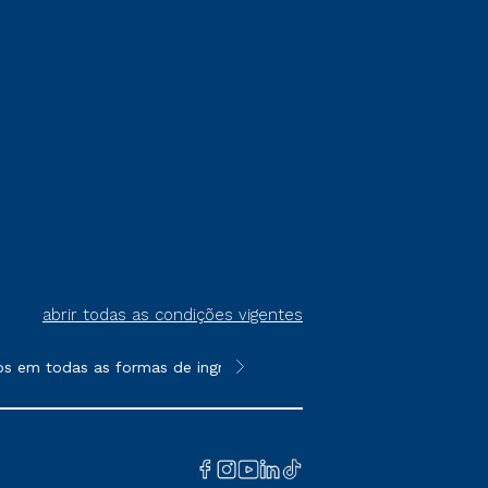
abrir todas as condições vigentes
s em todas as formas de ingresso, exceto na prova on-line ou ag
**Semipresencial é um formato do E