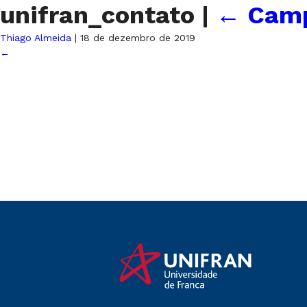
unifran_contato
|
←
Camp
Thiago Almeida
|
18 de dezembro de 2019
←