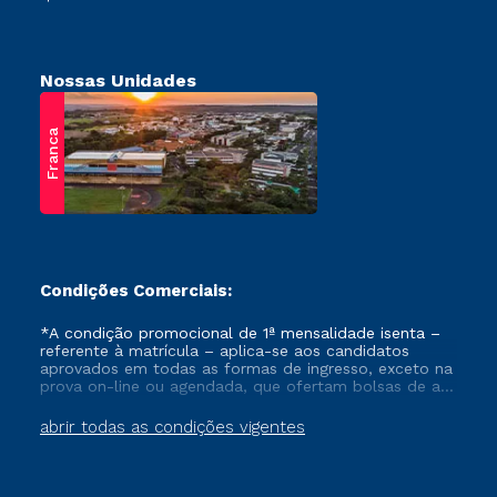
Nossas Unidades
Franca
Condições Comerciais:
*A condição promocional de 1ª mensalidade isenta –
referente à matrícula – aplica-se aos candidatos
aprovados em todas as formas de ingresso, exceto na
prova on-line ou agendada, que ofertam bolsas de até
50% de desconto, ambos ingressantes no semestre
vigente, que ainda não tenham efetivado e/ou não
abrir todas as condições vigentes
tenham cancelado ou trancado sua matrícula em uma
das Instituições da Cruzeiro do Sul Educacional, no
período de um ano. Tais condições não se aplicam
aos cursos de Medicina, e também para matriculados