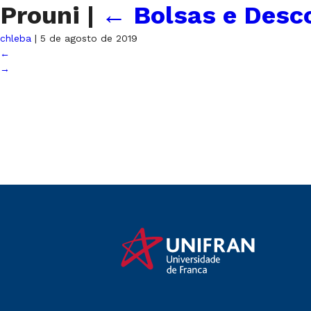
Prouni
|
←
Bolsas e Desco
chleba
|
5 de agosto de 2019
←
→