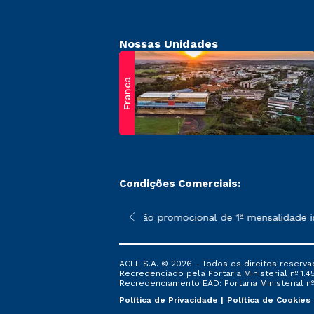
Nossas Unidades
Franca
Condições Comerciais:
 poderão sofrer alterações nos períodos de rematrícula conform
*A condição promocional de 1ª mensalidade ise
ACEF S.A. © 2026 - Todos os direitos reserva
Recredenciado pela Portaria Ministerial nº 1.450
Recredenciamento EAD: Portaria Ministerial nº 
Política de Privacidade
Política de Cookies