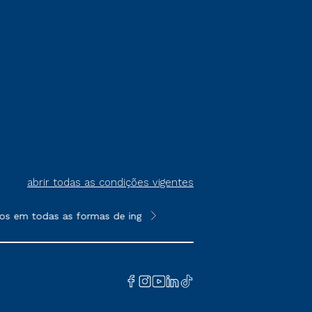
abrir todas as condições vigentes
os em todas as formas de ingresso, exceto na prova on-line ou a
**Semipresencial é um formato do E