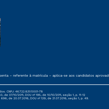
e exposto no contrato de prestação de serviços
nta – referente à matrícula – aplica-se aos candidatos aprovad
dos. CNPJ: 46.722.831/0001-78
, de 07/10/2011, DOU nº 195, de 10/10/2011, seção 1, p. 11-12
696, de 20.07.2016, DOU nº 139, de 21.07.2016, seção 1, p. 49.