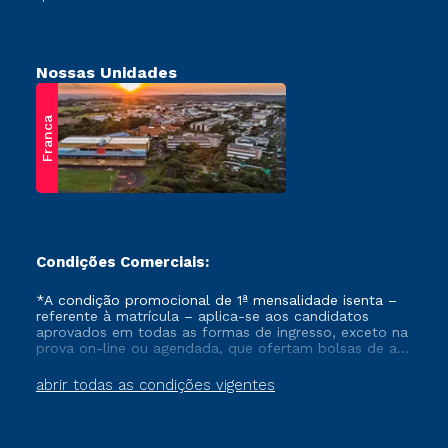
Nossas Unidades
Franca
Condições Comerciais:
*A condição promocional de 1ª mensalidade isenta –
referente à matrícula – aplica-se aos candidatos
aprovados em todas as formas de ingresso, exceto na
prova on-line ou agendada, que ofertam bolsas de até
50% de desconto, ambos ingressantes no semestre
vigente, que ainda não tenham efetivado e/ou não
abrir todas as condições vigentes
tenham cancelado ou trancado sua matrícula em uma
das Instituições da Cruzeiro do Sul Educacional, no
período de um ano. Tais condições não se aplicam
aos cursos de Medicina, e também para matriculados