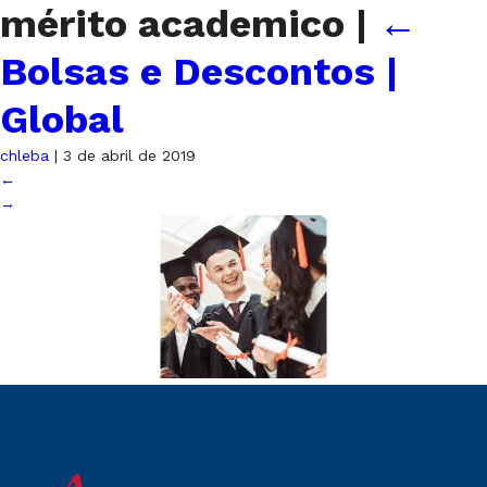
mérito academico
|
←
Bolsas e Descontos |
Global
chleba
|
3 de abril de 2019
←
→