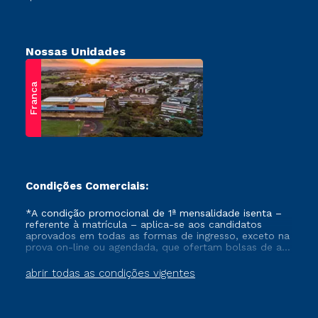
Nossas Unidades
Franca
Condições Comerciais:
*A condição promocional de 1ª mensalidade isenta –
referente à matrícula – aplica-se aos candidatos
aprovados em todas as formas de ingresso, exceto na
prova on-line ou agendada, que ofertam bolsas de até
50% de desconto, ambos ingressantes no semestre
vigente, que ainda não tenham efetivado e/ou não
abrir todas as condições vigentes
tenham cancelado ou trancado sua matrícula em uma
das Instituições da Cruzeiro do Sul Educacional, no
período de um ano. Tais condições não se aplicam
aos cursos de Medicina, e também para matriculados