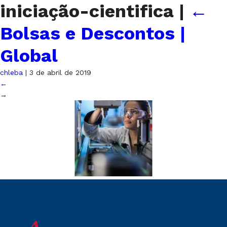
iniciação-cientifica
|
←
Bolsas e Descontos |
Global
chleba
|
3 de abril de 2019
←
→