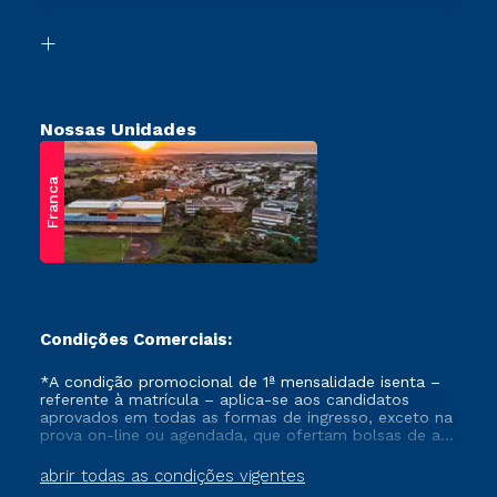
Vestibular Solidário
Biblioteca
Retorne ao Curso
Nossas Unidades
Franca
Condições Comerciais:
*A condição promocional de 1ª mensalidade isenta –
referente à matrícula – aplica-se aos candidatos
aprovados em todas as formas de ingresso, exceto na
prova on-line ou agendada, que ofertam bolsas de até
50% de desconto, ambos ingressantes no semestre
vigente, que ainda não tenham efetivado e/ou não
abrir todas as condições vigentes
tenham cancelado ou trancado sua matrícula em uma