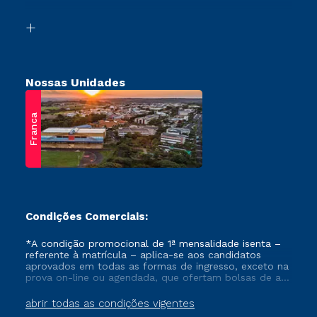
Vestibular Solidário
Biblioteca
Retorne ao Curso
Nossas Unidades
Franca
Condições Comerciais:
*A condição promocional de 1ª mensalidade isenta –
referente à matrícula – aplica-se aos candidatos
aprovados em todas as formas de ingresso, exceto na
prova on-line ou agendada, que ofertam bolsas de até
50% de desconto, ambos ingressantes no semestre
vigente, que ainda não tenham efetivado e/ou não
abrir todas as condições vigentes
tenham cancelado ou trancado sua matrícula em uma