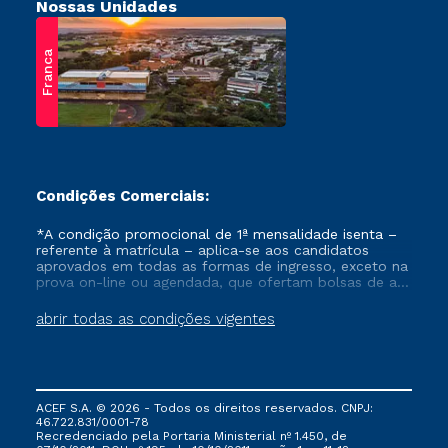
Nossas Unidades
Franca
Condições Comerciais:
*A condição promocional de 1ª mensalidade isenta –
referente à matrícula – aplica-se aos candidatos
aprovados em todas as formas de ingresso, exceto na
prova on-line ou agendada, que ofertam bolsas de até
50% de desconto, ambos ingressantes no semestre
vigente, que ainda não tenham efetivado e/ou não
abrir todas as condições vigentes
tenham cancelado ou trancado sua matrícula em uma
das Instituições da Cruzeiro do Sul Educacional, no
período de um ano. Tais condições não se aplicam
aos cursos de Medicina, e também para matriculados
via FIES, Prouni e outros programas governamentais, e
ACEF S.A. © 2026 - Todos os direitos reservados. CNPJ:
não se acumula com nenhuma outra campanha
46.722.831/0001-78
ofertada pela Instituição.
Recredenciado pela Portaria Ministerial nº 1.450, de