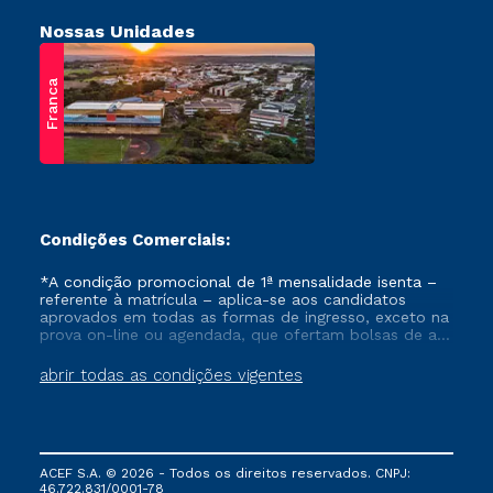
Nossas Unidades
Franca
Condições Comerciais:
*A condição promocional de 1ª mensalidade isenta –
referente à matrícula – aplica-se aos candidatos
aprovados em todas as formas de ingresso, exceto na
prova on-line ou agendada, que ofertam bolsas de até
50% de desconto, ambos ingressantes no semestre
vigente, que ainda não tenham efetivado e/ou não
abrir todas as condições vigentes
tenham cancelado ou trancado sua matrícula em uma
das Instituições da Cruzeiro do Sul Educacional, no
período de um ano. Tais condições não se aplicam
aos cursos de Medicina, e também para matriculados
via FIES, Prouni e outros programas governamentais, e
ACEF S.A. © 2026 - Todos os direitos reservados. CNPJ:
não se acumula com nenhuma outra campanha
46.722.831/0001-78