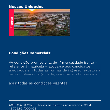
Nossas Unidades
Franca
Condições Comerciais:
*A condição promocional de 1ª mensalidade isenta –
referente à matrícula – aplica-se aos candidatos
aprovados em todas as formas de ingresso, exceto na
prova on-line ou agendada, que ofertam bolsas de até
50% de desconto, ambos ingressantes no semestre
vigente, que ainda não tenham efetivado e/ou não
abrir todas as condições vigentes
tenham cancelado ou trancado sua matrícula em uma
das Instituições da Cruzeiro do Sul Educacional, no
período de um ano. Tais condições não se aplicam
aos cursos de Medicina, e também para matriculados
via FIES, Prouni e outros programas governamentais, e
ACEF S.A. © 2026 - Todos os direitos reservados. CNPJ:
não se acumula com nenhuma outra campanha
46.722.831/0001-78
ofertada pela Instituição.