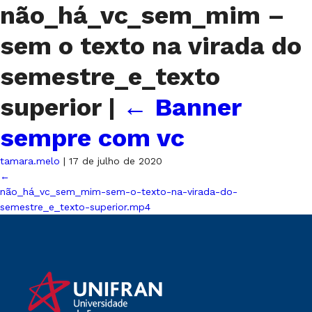
não_há_vc_sem_mim –
sem o texto na virada do
semestre_e_texto
superior
|
←
Banner
sempre com vc
tamara.melo
|
17 de julho de 2020
←
não_há_vc_sem_mim-sem-o-texto-na-virada-do-
semestre_e_texto-superior.mp4