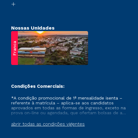
Retorne ao Curso
Nossas Unidades
Franca
Condições Comerciais:
*A condição promocional de 1ª mensalidade isenta –
referente à matrícula – aplica-se aos candidatos
aprovados em todas as formas de ingresso, exceto na
prova on-line ou agendada, que ofertam bolsas de até
50% de desconto, ambos ingressantes no semestre
vigente, que ainda não tenham efetivado e/ou não
abrir todas as condições vigentes
tenham cancelado ou trancado sua matrícula em uma
das Instituições da Cruzeiro do Sul Educacional, no
período de um ano. Tais condições não se aplicam