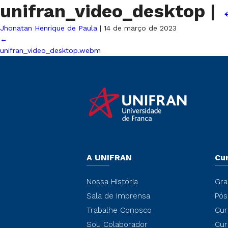
unifran_video_desktop
|
Jhonatan Henrique de Paula
|
14 de março de 2023
←
unifran_video_desktop.webm
A UNIFRAN
Cu
Nossa História
Gra
Sala de Imprensa
Pós
Trabalhe Conosco
Cur
Sou Colaborador
Cur