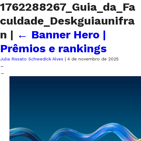
1762288267_Guia_da_Fa
culdade_Deskguiaunifra
n
|
←
Banner Hero |
Prêmios e rankings
Julia Rissato Schwedick Alves
|
4 de novembro de 2025
←
→