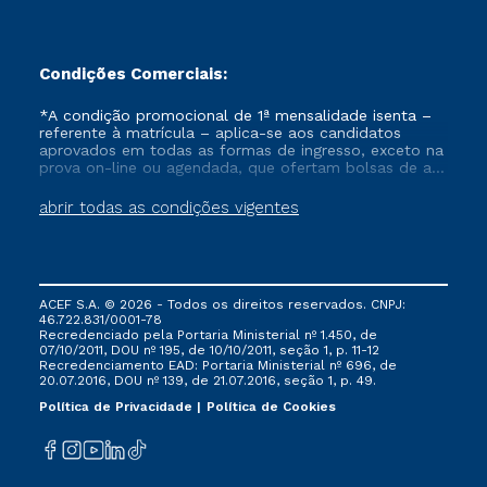
Condições Comerciais:
*A condição promocional de 1ª mensalidade isenta –
referente à matrícula – aplica-se aos candidatos
aprovados em todas as formas de ingresso, exceto na
prova on-line ou agendada, que ofertam bolsas de até
50% de desconto, ambos ingressantes no semestre
vigente, que ainda não tenham efetivado e/ou não
abrir todas as condições vigentes
tenham cancelado ou trancado sua matrícula em uma
das Instituições da Cruzeiro do Sul Educacional, no
período de um ano. Tais condições não se aplicam
aos cursos de Medicina, e também para matriculados
via FIES, Prouni e outros programas governamentais, e
ACEF S.A. © 2026 - Todos os direitos reservados. CNPJ:
não se acumula com nenhuma outra campanha
46.722.831/0001-78
ofertada pela Instituição.
Recredenciado pela Portaria Ministerial nº 1.450, de
07/10/2011, DOU nº 195, de 10/10/2011, seção 1, p. 11-12
Recredenciamento EAD: Portaria Ministerial nº 696, de
20.07.2016, DOU nº 139, de 21.07.2016, seção 1, p. 49.
Política de Privacidade
Política de Cookies