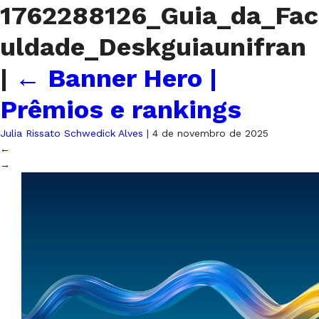
1762288126_Guia_da_Fac
uldade_Deskguiaunifran
|
←
Banner Hero |
Prêmios e rankings
Julia Rissato Schwedick Alves
|
4 de novembro de 2025
←
→