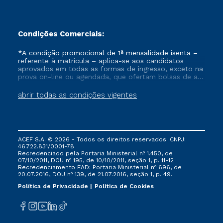
Condições Comerciais:
*A condição promocional de 1ª mensalidade isenta –
referente à matrícula – aplica-se aos candidatos
aprovados em todas as formas de ingresso, exceto na
prova on-line ou agendada, que ofertam bolsas de até
50% de desconto, ambos ingressantes no semestre
vigente, que ainda não tenham efetivado e/ou não
abrir todas as condições vigentes
tenham cancelado ou trancado sua matrícula em uma
das Instituições da Cruzeiro do Sul Educacional, no
período de um ano. Tais condições não se aplicam
aos cursos de Medicina, e também para matriculados
via FIES, Prouni e outros programas governamentais, e
ACEF S.A. © 2026 - Todos os direitos reservados. CNPJ:
não se acumula com nenhuma outra campanha
46.722.831/0001-78
ofertada pela Instituição.
Recredenciado pela Portaria Ministerial nº 1.450, de
07/10/2011, DOU nº 195, de 10/10/2011, seção 1, p. 11-12
Recredenciamento EAD: Portaria Ministerial nº 696, de
20.07.2016, DOU nº 139, de 21.07.2016, seção 1, p. 49.
Política de Privacidade
Política de Cookies