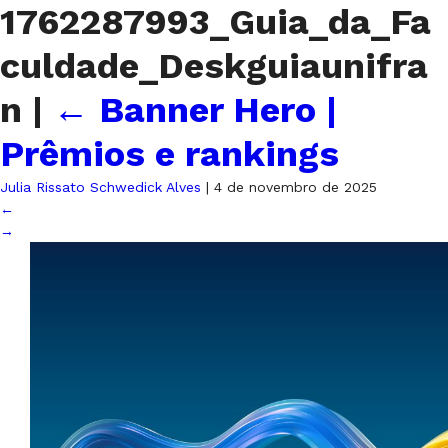
1762287993_Guia_da_Fa
culdade_Deskguiaunifra
n
|
←
Banner Hero |
Prêmios e rankings
Julia Rissato Schwedick Alves
|
4 de novembro de 2025
←
→