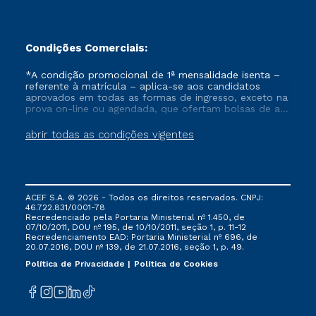
Condições Comerciais:
*A condição promocional de 1ª mensalidade isenta –
referente à matrícula – aplica-se aos candidatos
aprovados em todas as formas de ingresso, exceto na
prova on-line ou agendada, que ofertam bolsas de até
50% de desconto, ambos ingressantes no semestre
vigente, que ainda não tenham efetivado e/ou não
abrir todas as condições vigentes
tenham cancelado ou trancado sua matrícula em uma
das Instituições da Cruzeiro do Sul Educacional, no
período de um ano. Tais condições não se aplicam
aos cursos de Medicina, e também para matriculados
via FIES, Prouni e outros programas governamentais, e
ACEF S.A. © 2026 - Todos os direitos reservados. CNPJ:
não se acumula com nenhuma outra campanha
46.722.831/0001-78
ofertada pela Instituição.
Recredenciado pela Portaria Ministerial nº 1.450, de
07/10/2011, DOU nº 195, de 10/10/2011, seção 1, p. 11-12
Recredenciamento EAD: Portaria Ministerial nº 696, de
20.07.2016, DOU nº 139, de 21.07.2016, seção 1, p. 49.
Política de Privacidade
Política de Cookies