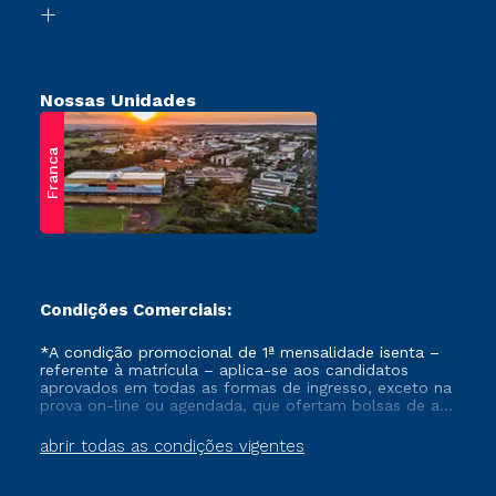
Retorne ao Curso
Nossas Unidades
Franca
Condições Comerciais:
*A condição promocional de 1ª mensalidade isenta –
referente à matrícula – aplica-se aos candidatos
aprovados em todas as formas de ingresso, exceto na
prova on-line ou agendada, que ofertam bolsas de até
50% de desconto, ambos ingressantes no semestre
vigente, que ainda não tenham efetivado e/ou não
abrir todas as condições vigentes
tenham cancelado ou trancado sua matrícula em uma
das Instituições da Cruzeiro do Sul Educacional, no
período de um ano. Tais condições não se aplicam