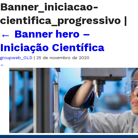
Banner_iniciacao-
cientifica_progressivo
|
←
Banner hero –
Iniciação Científica
groupweb_OLD
|
25 de novembro de 2020
←