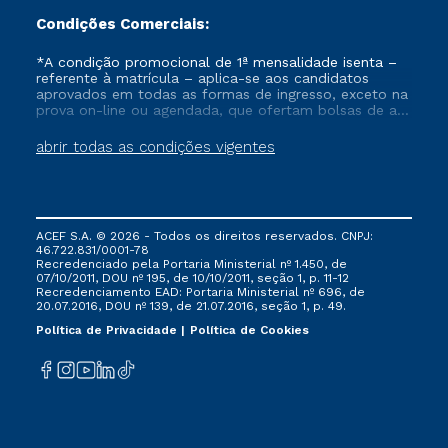
Condições Comerciais:
*A condição promocional de 1ª mensalidade isenta –
referente à matrícula – aplica-se aos candidatos
aprovados em todas as formas de ingresso, exceto na
prova on-line ou agendada, que ofertam bolsas de até
50% de desconto, ambos ingressantes no semestre
vigente, que ainda não tenham efetivado e/ou não
abrir todas as condições vigentes
tenham cancelado ou trancado sua matrícula em uma
das Instituições da Cruzeiro do Sul Educacional, no
período de um ano. Tais condições não se aplicam
aos cursos de Medicina, e também para matriculados
via FIES, Prouni e outros programas governamentais, e
ACEF S.A. © 2026 - Todos os direitos reservados. CNPJ:
não se acumula com nenhuma outra campanha
46.722.831/0001-78
ofertada pela Instituição.
Recredenciado pela Portaria Ministerial nº 1.450, de
07/10/2011, DOU nº 195, de 10/10/2011, seção 1, p. 11-12
Recredenciamento EAD: Portaria Ministerial nº 696, de
20.07.2016, DOU nº 139, de 21.07.2016, seção 1, p. 49.
Política de Privacidade
Política de Cookies