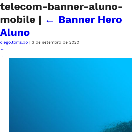
telecom-banner-aluno-
mobile
|
←
Banner Hero
Aluno
diego.torralbo
|
3 de setembro de 2020
←
→