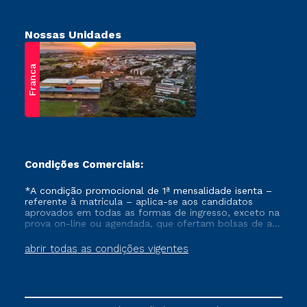
Nossas Unidades
Franca
Condições Comerciais:
*A condição promocional de 1ª mensalidade isenta –
referente à matrícula – aplica-se aos candidatos
aprovados em todas as formas de ingresso, exceto na
prova on-line ou agendada, que ofertam bolsas de até
50% de desconto, ambos ingressantes no semestre
vigente, que ainda não tenham efetivado e/ou não
abrir todas as condições vigentes
tenham cancelado ou trancado sua matrícula em uma
das Instituições da Cruzeiro do Sul Educacional, no
período de um ano. Tais condições não se aplicam
aos cursos de Medicina, e também para matriculados
via FIES, Prouni e outros programas governamentais, e