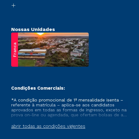
Biblioteca
Retorne ao Curso
Nossas Unidades
Franca
Condições Comerciais:
*A condição promocional de 1ª mensalidade isenta –
referente à matrícula – aplica-se aos candidatos
aprovados em todas as formas de ingresso, exceto na
prova on-line ou agendada, que ofertam bolsas de até
50% de desconto, ambos ingressantes no semestre
vigente, que ainda não tenham efetivado e/ou não
abrir todas as condições vigentes
tenham cancelado ou trancado sua matrícula em uma
das Instituições da Cruzeiro do Sul Educacional, no