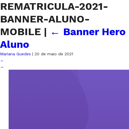
REMATRICULA-2021-
BANNER-ALUNO-
MOBILE
|
←
Banner Hero
Aluno
Mariana Guedes
|
20 de maio de 2021
←
→