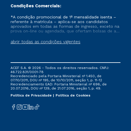
Condições Comerciais:
*A condição promocional de 1ª mensalidade isenta –
referente à matrícula – aplica-se aos candidatos
aprovados em todas as formas de ingresso, exceto na
prova on-line ou agendada, que ofertam bolsas de até
50% de desconto, ambos ingressantes no semestre
vigente, que ainda não tenham efetivado e/ou não
abrir todas as condições vigentes
tenham cancelado ou trancado sua matrícula em uma
das Instituições da Cruzeiro do Sul Educacional, no
período de um ano. Tais condições não se aplicam
aos cursos de Medicina, e também para matriculados
via FIES, Prouni e outros programas governamentais, e
ACEF S.A. © 2026 - Todos os direitos reservados. CNPJ:
não se acumula com nenhuma outra campanha
46.722.831/0001-78
ofertada pela Instituição.
Recredenciado pela Portaria Ministerial nº 1.450, de
07/10/2011, DOU nº 195, de 10/10/2011, seção 1, p. 11-12
Recredenciamento EAD: Portaria Ministerial nº 696, de
20.07.2016, DOU nº 139, de 21.07.2016, seção 1, p. 49.
Política de Privacidade
Política de Cookies