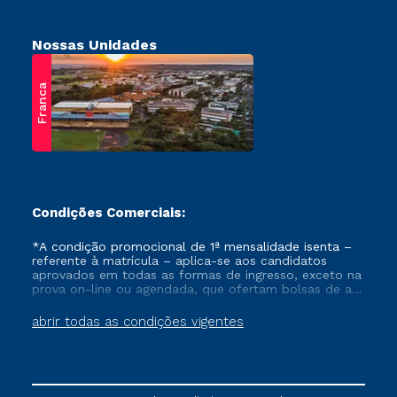
Nossas Unidades
Franca
Condições Comerciais:
*A condição promocional de 1ª mensalidade isenta –
referente à matrícula – aplica-se aos candidatos
aprovados em todas as formas de ingresso, exceto na
prova on-line ou agendada, que ofertam bolsas de até
50% de desconto, ambos ingressantes no semestre
vigente, que ainda não tenham efetivado e/ou não
abrir todas as condições vigentes
tenham cancelado ou trancado sua matrícula em uma
das Instituições da Cruzeiro do Sul Educacional, no
período de um ano. Tais condições não se aplicam
aos cursos de Medicina, e também para matriculados
via FIES, Prouni e outros programas governamentais, e