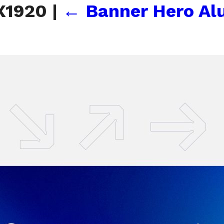
X1920
|
←
Banner Hero Al