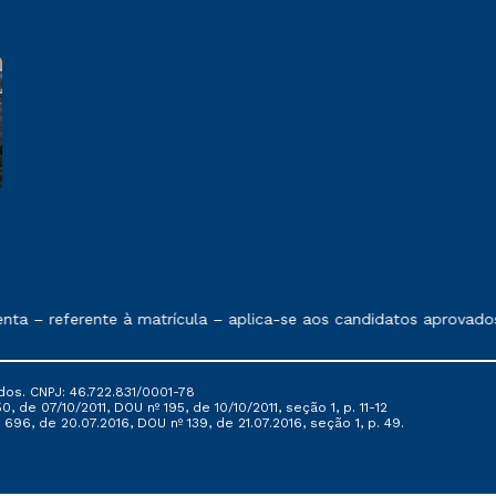
e exposto no contrato de prestação de serviços
– referente à matrícula – aplica-se aos candidatos aprovados e
dos. CNPJ: 46.722.831/0001-78
, de 07/10/2011, DOU nº 195, de 10/10/2011, seção 1, p. 11-12
696, de 20.07.2016, DOU nº 139, de 21.07.2016, seção 1, p. 49.