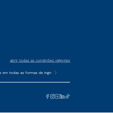
abrir todas as condições vigentes
m todas as formas de ingresso, exceto na prova on-line ou agend
**Semipresencial é um formato do E