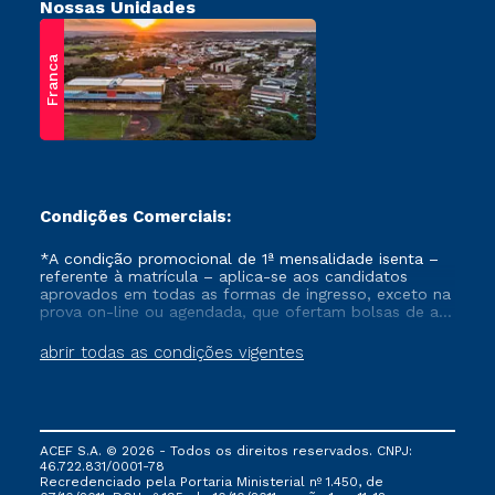
Nossas Unidades
Franca
Condições Comerciais:
*A condição promocional de 1ª mensalidade isenta –
referente à matrícula – aplica-se aos candidatos
aprovados em todas as formas de ingresso, exceto na
prova on-line ou agendada, que ofertam bolsas de até
50% de desconto, ambos ingressantes no semestre
vigente, que ainda não tenham efetivado e/ou não
abrir todas as condições vigentes
tenham cancelado ou trancado sua matrícula em uma
das Instituições da Cruzeiro do Sul Educacional, no
período de um ano. Tais condições não se aplicam
aos cursos de Medicina, e também para matriculados
via FIES, Prouni e outros programas governamentais, e
ACEF S.A. © 2026 - Todos os direitos reservados. CNPJ:
não se acumula com nenhuma outra campanha
46.722.831/0001-78
ofertada pela Instituição.
Recredenciado pela Portaria Ministerial nº 1.450, de