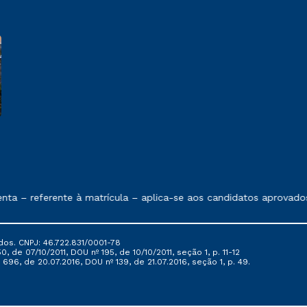
e exposto no contrato de prestação de serviços
– referente à matrícula – aplica-se aos candidatos aprovados em
dos. CNPJ: 46.722.831/0001-78
, de 07/10/2011, DOU nº 195, de 10/10/2011, seção 1, p. 11-12
696, de 20.07.2016, DOU nº 139, de 21.07.2016, seção 1, p. 49.