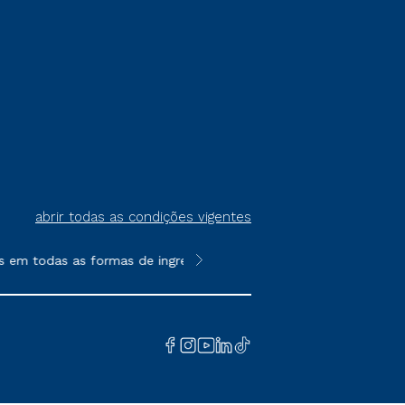
abrir todas as condições vigentes
 todas as formas de ingresso, exceto na prova on-line ou agend
**Semipresencial é um formato do E