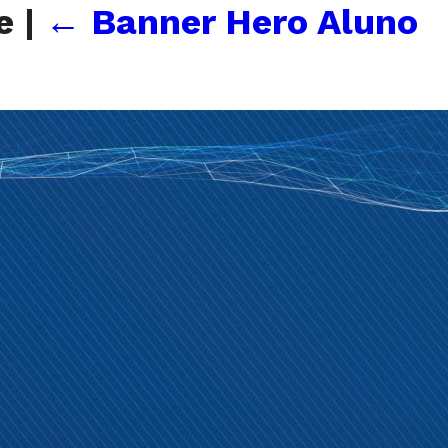
le
|
←
Banner Hero Aluno