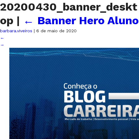
20200430_banner_deskt
op
|
←
Banner Hero Aluno
barbara.viveiros
|
6 de maio de 2020
←
→