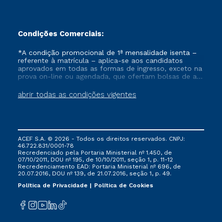
Condições Comerciais:
*A condição promocional de 1ª mensalidade isenta –
referente à matrícula – aplica-se aos candidatos
aprovados em todas as formas de ingresso, exceto na
prova on-line ou agendada, que ofertam bolsas de até
50% de desconto, ambos ingressantes no semestre
vigente, que ainda não tenham efetivado e/ou não
abrir todas as condições vigentes
tenham cancelado ou trancado sua matrícula em uma
das Instituições da Cruzeiro do Sul Educacional, no
período de um ano. Tais condições não se aplicam
aos cursos de Medicina, e também para matriculados
via FIES, Prouni e outros programas governamentais, e
ACEF S.A. © 2026 - Todos os direitos reservados. CNPJ:
não se acumula com nenhuma outra campanha
46.722.831/0001-78
ofertada pela Instituição.
Recredenciado pela Portaria Ministerial nº 1.450, de
07/10/2011, DOU nº 195, de 10/10/2011, seção 1, p. 11-12
Recredenciamento EAD: Portaria Ministerial nº 696, de
20.07.2016, DOU nº 139, de 21.07.2016, seção 1, p. 49.
Política de Privacidade
Política de Cookies