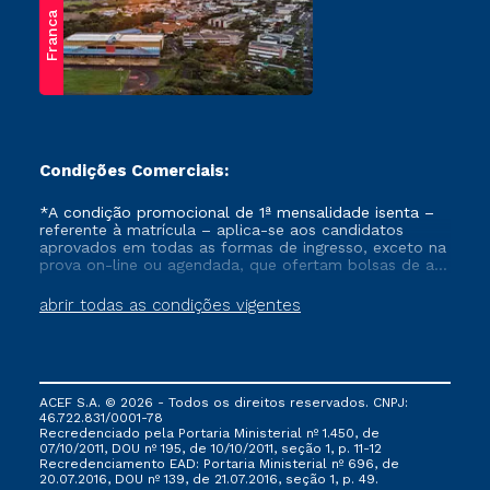
Franca
Condições Comerciais:
*A condição promocional de 1ª mensalidade isenta –
referente à matrícula – aplica-se aos candidatos
aprovados em todas as formas de ingresso, exceto na
prova on-line ou agendada, que ofertam bolsas de até
50% de desconto, ambos ingressantes no semestre
vigente, que ainda não tenham efetivado e/ou não
abrir todas as condições vigentes
tenham cancelado ou trancado sua matrícula em uma
das Instituições da Cruzeiro do Sul Educacional, no
período de um ano. Tais condições não se aplicam
aos cursos de Medicina, e também para matriculados
via FIES, Prouni e outros programas governamentais, e
ACEF S.A. © 2026 - Todos os direitos reservados. CNPJ:
não se acumula com nenhuma outra campanha
46.722.831/0001-78
ofertada pela Instituição.
Recredenciado pela Portaria Ministerial nº 1.450, de
07/10/2011, DOU nº 195, de 10/10/2011, seção 1, p. 11-12
Recredenciamento EAD: Portaria Ministerial nº 696, de
20.07.2016, DOU nº 139, de 21.07.2016, seção 1, p. 49.