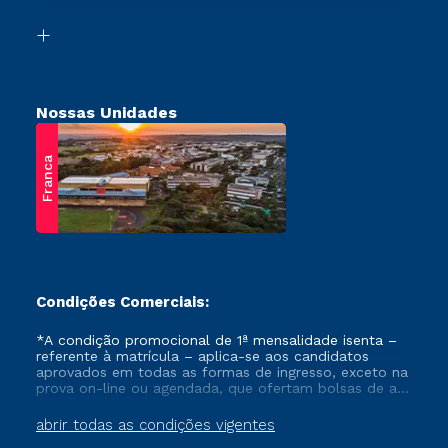
Vestibular Solidário
Biblioteca
Retorne ao Curso
Nossas Unidades
Franca
Condições Comerciais:
*A condição promocional de 1ª mensalidade isenta –
referente à matrícula – aplica-se aos candidatos
aprovados em todas as formas de ingresso, exceto na
prova on-line ou agendada, que ofertam bolsas de até
50% de desconto, ambos ingressantes no semestre
vigente, que ainda não tenham efetivado e/ou não
abrir todas as condições vigentes
tenham cancelado ou trancado sua matrícula em uma