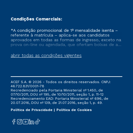
Condições Comerciais:
*A condição promocional de 1ª mensalidade isenta –
referente à matrícula – aplica-se aos candidatos
aprovados em todas as formas de ingresso, exceto na
prova on-line ou agendada, que ofertam bolsas de até
50% de desconto, ambos ingressantes no semestre
vigente, que ainda não tenham efetivado e/ou não
abrir todas as condições vigentes
tenham cancelado ou trancado sua matrícula em uma
das Instituições da Cruzeiro do Sul Educacional, no
período de um ano. Tais condições não se aplicam
aos cursos de Medicina, e também para matriculados
via FIES, Prouni e outros programas governamentais, e
ACEF S.A. © 2026 - Todos os direitos reservados. CNPJ:
não se acumula com nenhuma outra campanha
46.722.831/0001-78
ofertada pela Instituição.
Recredenciado pela Portaria Ministerial nº 1.450, de
07/10/2011, DOU nº 195, de 10/10/2011, seção 1, p. 11-12
Recredenciamento EAD: Portaria Ministerial nº 696, de
20.07.2016, DOU nº 139, de 21.07.2016, seção 1, p. 49.
Política de Privacidade
Política de Cookies