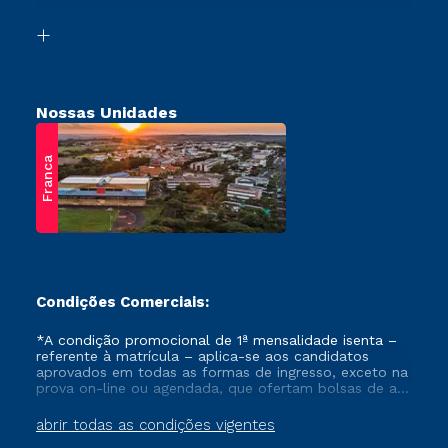
Vestibular Solidário
Biblioteca
Retorne ao Curso
Nossas Unidades
Franca
Condições Comerciais:
*A condição promocional de 1ª mensalidade isenta –
referente à matrícula – aplica-se aos candidatos
aprovados em todas as formas de ingresso, exceto na
prova on-line ou agendada, que ofertam bolsas de até
50% de desconto, ambos ingressantes no semestre
vigente, que ainda não tenham efetivado e/ou não
abrir todas as condições vigentes
tenham cancelado ou trancado sua matrícula em uma