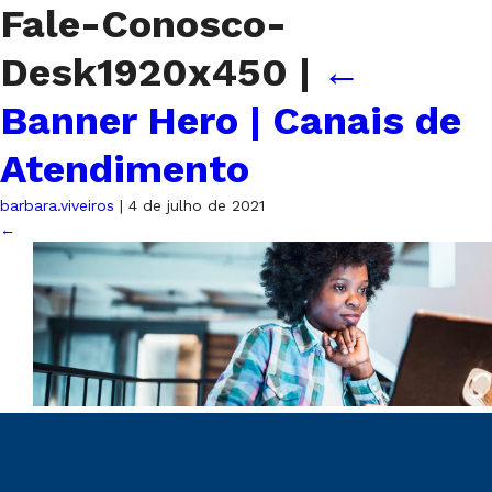
Fale-Conosco-
Desk1920x450
|
←
Banner Hero | Canais de
Atendimento
barbara.viveiros
|
4 de julho de 2021
←