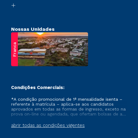
Biblioteca
Retorne ao Curso
Nossas Unidades
Franca
Condições Comerciais:
*A condição promocional de 1ª mensalidade isenta –
referente à matrícula – aplica-se aos candidatos
aprovados em todas as formas de ingresso, exceto na
prova on-line ou agendada, que ofertam bolsas de até
50% de desconto, ambos ingressantes no semestre
vigente, que ainda não tenham efetivado e/ou não
abrir todas as condições vigentes
tenham cancelado ou trancado sua matrícula em uma
das Instituições da Cruzeiro do Sul Educacional, no