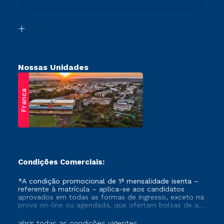
Acessibilidade
Vestibular Solidário
Biblioteca
Retorne ao Curso
Nossas Unidades
Franca
Condições Comerciais:
*A condição promocional de 1ª mensalidade isenta –
referente à matrícula – aplica-se aos candidatos
aprovados em todas as formas de ingresso, exceto na
prova on-line ou agendada, que ofertam bolsas de até
50% de desconto, ambos ingressantes no semestre
vigente, que ainda não tenham efetivado e/ou não
abrir todas as condições vigentes