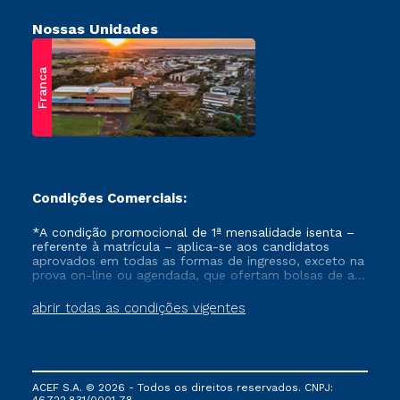
Nossas Unidades
Franca
Condições Comerciais:
*A condição promocional de 1ª mensalidade isenta –
referente à matrícula – aplica-se aos candidatos
aprovados em todas as formas de ingresso, exceto na
prova on-line ou agendada, que ofertam bolsas de até
50% de desconto, ambos ingressantes no semestre
vigente, que ainda não tenham efetivado e/ou não
abrir todas as condições vigentes
tenham cancelado ou trancado sua matrícula em uma
das Instituições da Cruzeiro do Sul Educacional, no
período de um ano. Tais condições não se aplicam
aos cursos de Medicina, e também para matriculados
via FIES, Prouni e outros programas governamentais, e
ACEF S.A. © 2026 - Todos os direitos reservados. CNPJ:
não se acumula com nenhuma outra campanha