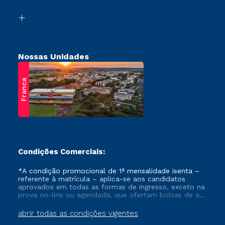
Vestibular Solidário
Biblioteca
Retorne ao Curso
Nossas Unidades
Franca
Condições Comerciais:
*A condição promocional de 1ª mensalidade isenta –
referente à matrícula – aplica-se aos candidatos
aprovados em todas as formas de ingresso, exceto na
prova on-line ou agendada, que ofertam bolsas de até
50% de desconto, ambos ingressantes no semestre
vigente, que ainda não tenham efetivado e/ou não
abrir todas as condições vigentes
tenham cancelado ou trancado sua matrícula em uma