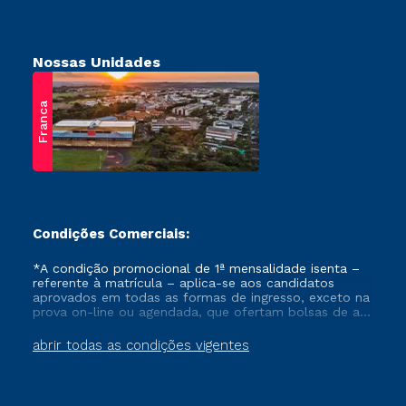
Nossas Unidades
Franca
Condições Comerciais:
*A condição promocional de 1ª mensalidade isenta –
referente à matrícula – aplica-se aos candidatos
aprovados em todas as formas de ingresso, exceto na
prova on-line ou agendada, que ofertam bolsas de até
50% de desconto, ambos ingressantes no semestre
vigente, que ainda não tenham efetivado e/ou não
abrir todas as condições vigentes
tenham cancelado ou trancado sua matrícula em uma
das Instituições da Cruzeiro do Sul Educacional, no
período de um ano. Tais condições não se aplicam
aos cursos de Medicina, e também para matriculados