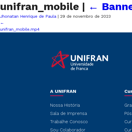
unifran_mobile
|
←
Banne
Jhonatan Henrique de Paula
|
29 de novembro de 2023
←
unifran_mobile.mp4
A UNIFRAN
Cu
Nossa História
Gra
Sala de Imprensa
Pós
Trabalhe Conosco
Cur
Sou Colaborador
Cur