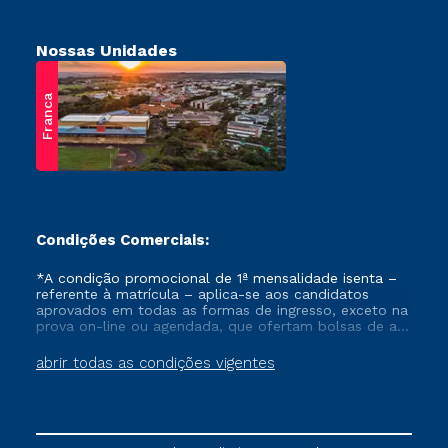
Nossas Unidades
Franca
Condições Comerciais:
*A condição promocional de 1ª mensalidade isenta –
referente à matrícula – aplica-se aos candidatos
aprovados em todas as formas de ingresso, exceto na
prova on-line ou agendada, que ofertam bolsas de até
50% de desconto, ambos ingressantes no semestre
vigente, que ainda não tenham efetivado e/ou não
abrir todas as condições vigentes
tenham cancelado ou trancado sua matrícula em uma
das Instituições da Cruzeiro do Sul Educacional, no
período de um ano. Tais condições não se aplicam
aos cursos de Medicina, e também para matriculados
via FIES, Prouni e outros programas governamentais, e