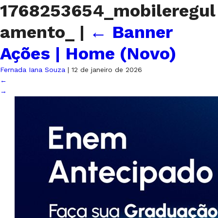
1768253654_mobileregul
amento_
|
←
Banner
Ações | Home (Novo)
Fernada Iana Souza
|
12 de janeiro de 2026
←
→