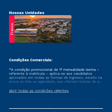
Nossas Unidades
Franca
Condições Comerciais:
*A condição promocional de 1ª mensalidade isenta –
referente à matrícula – aplica-se aos candidatos
aprovados em todas as formas de ingresso, exceto na
prova on-line ou agendada, que ofertam bolsas de até
50% de desconto, ambos ingressantes no semestre
vigente, que ainda não tenham efetivado e/ou não
abrir todas as condições vigentes
tenham cancelado ou trancado sua matrícula em uma
das Instituições da Cruzeiro do Sul Educacional, no
período de um ano. Tais condições não se aplicam
aos cursos de Medicina, e também para matriculados
via FIES, Prouni e outros programas governamentais, e