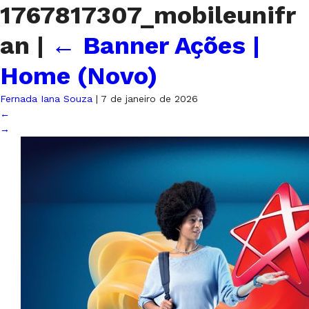
1767817307_mobileunifr
an
|
←
Banner Ações |
Home (Novo)
Fernada Iana Souza
|
7 de janeiro de 2026
←
→