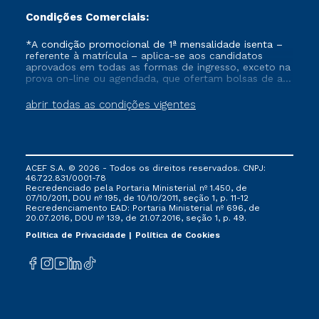
Condições Comerciais:
*A condição promocional de 1ª mensalidade isenta –
referente à matrícula – aplica-se aos candidatos
aprovados em todas as formas de ingresso, exceto na
prova on-line ou agendada, que ofertam bolsas de até
50% de desconto, ambos ingressantes no semestre
vigente, que ainda não tenham efetivado e/ou não
abrir todas as condições vigentes
tenham cancelado ou trancado sua matrícula em uma
das Instituições da Cruzeiro do Sul Educacional, no
período de um ano. Tais condições não se aplicam
aos cursos de Medicina, e também para matriculados
via FIES, Prouni e outros programas governamentais, e
ACEF S.A. © 2026 - Todos os direitos reservados. CNPJ:
não se acumula com nenhuma outra campanha
46.722.831/0001-78
ofertada pela Instituição.
Recredenciado pela Portaria Ministerial nº 1.450, de
07/10/2011, DOU nº 195, de 10/10/2011, seção 1, p. 11-12
Recredenciamento EAD: Portaria Ministerial nº 696, de
20.07.2016, DOU nº 139, de 21.07.2016, seção 1, p. 49.
Política de Privacidade
Política de Cookies