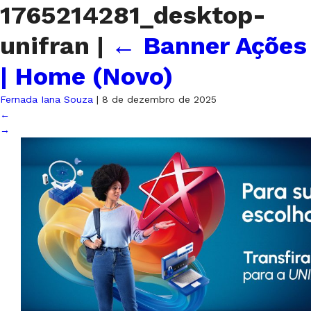
1765214281_desktop-
unifran
|
←
Banner Ações
| Home (Novo)
Fernada Iana Souza
|
8 de dezembro de 2025
←
→