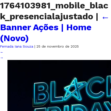
1764103981_mobile_blac
k_presencialajustado
|
←
Banner Ações | Home
(Novo)
Fernada Iana Souza
|
25 de novembro de 2025
←
→