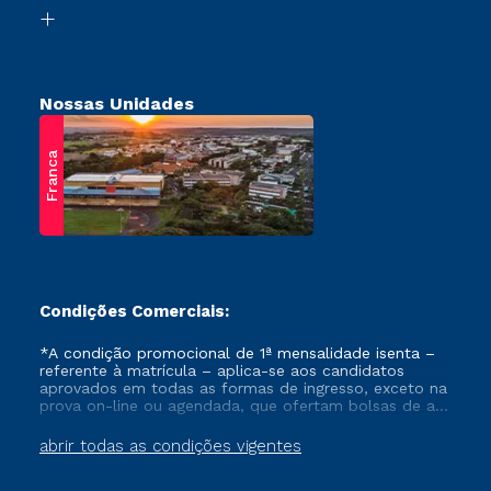
Biblioteca
Retorne ao Curso
Nossas Unidades
Franca
Condições Comerciais:
*A condição promocional de 1ª mensalidade isenta –
referente à matrícula – aplica-se aos candidatos
aprovados em todas as formas de ingresso, exceto na
prova on-line ou agendada, que ofertam bolsas de até
50% de desconto, ambos ingressantes no semestre
vigente, que ainda não tenham efetivado e/ou não
abrir todas as condições vigentes
tenham cancelado ou trancado sua matrícula em uma
das Instituições da Cruzeiro do Sul Educacional, no