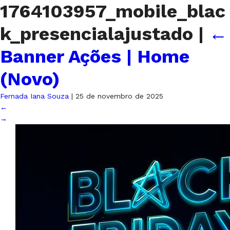
1764103957_mobile_blac
k_presencialajustado
|
←
Banner Ações | Home
(Novo)
Fernada Iana Souza
|
25 de novembro de 2025
←
→