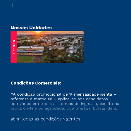
Biblioteca
Retorne ao Curso
Nossas Unidades
Franca
Condições Comerciais:
*A condição promocional de 1ª mensalidade isenta –
referente à matrícula – aplica-se aos candidatos
aprovados em todas as formas de ingresso, exceto na
prova on-line ou agendada, que ofertam bolsas de até
50% de desconto, ambos ingressantes no semestre
vigente, que ainda não tenham efetivado e/ou não
abrir todas as condições vigentes
tenham cancelado ou trancado sua matrícula em uma
das Instituições da Cruzeiro do Sul Educacional, no