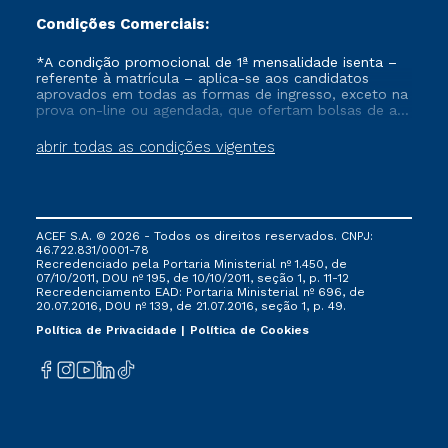
Condições Comerciais:
*A condição promocional de 1ª mensalidade isenta –
referente à matrícula – aplica-se aos candidatos
aprovados em todas as formas de ingresso, exceto na
prova on-line ou agendada, que ofertam bolsas de até
50% de desconto, ambos ingressantes no semestre
vigente, que ainda não tenham efetivado e/ou não
abrir todas as condições vigentes
tenham cancelado ou trancado sua matrícula em uma
das Instituições da Cruzeiro do Sul Educacional, no
período de um ano. Tais condições não se aplicam
aos cursos de Medicina, e também para matriculados
via FIES, Prouni e outros programas governamentais, e
ACEF S.A. © 2026 - Todos os direitos reservados. CNPJ:
não se acumula com nenhuma outra campanha
46.722.831/0001-78
ofertada pela Instituição.
Recredenciado pela Portaria Ministerial nº 1.450, de
07/10/2011, DOU nº 195, de 10/10/2011, seção 1, p. 11-12
Recredenciamento EAD: Portaria Ministerial nº 696, de
20.07.2016, DOU nº 139, de 21.07.2016, seção 1, p. 49.
Política de Privacidade
Política de Cookies