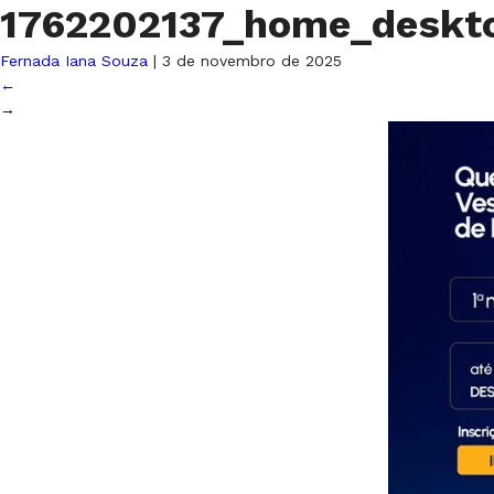
1762202137_home_deskto
Fernada Iana Souza
|
3 de novembro de 2025
←
→