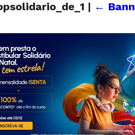
psolidario_de_1
|
←
Bann