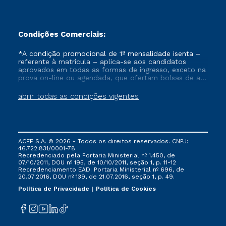
Condições Comerciais:
*A condição promocional de 1ª mensalidade isenta –
referente à matrícula – aplica-se aos candidatos
aprovados em todas as formas de ingresso, exceto na
prova on-line ou agendada, que ofertam bolsas de até
50% de desconto, ambos ingressantes no semestre
vigente, que ainda não tenham efetivado e/ou não
abrir todas as condições vigentes
tenham cancelado ou trancado sua matrícula em uma
das Instituições da Cruzeiro do Sul Educacional, no
período de um ano. Tais condições não se aplicam
aos cursos de Medicina, e também para matriculados
via FIES, Prouni e outros programas governamentais, e
ACEF S.A. © 2026 - Todos os direitos reservados. CNPJ:
não se acumula com nenhuma outra campanha
46.722.831/0001-78
ofertada pela Instituição.
Recredenciado pela Portaria Ministerial nº 1.450, de
07/10/2011, DOU nº 195, de 10/10/2011, seção 1, p. 11-12
Recredenciamento EAD: Portaria Ministerial nº 696, de
20.07.2016, DOU nº 139, de 21.07.2016, seção 1, p. 49.
Política de Privacidade
Política de Cookies