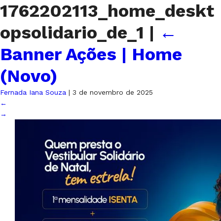
1762202113_home_deskt
opsolidario_de_1
|
←
Banner Ações | Home
(Novo)
Fernada Iana Souza
|
3 de novembro de 2025
←
→