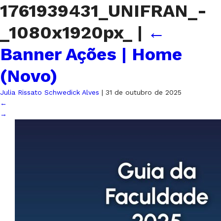
1761939431_UNIFRAN_-
_1080x1920px_
|
←
Banner Ações | Home
(Novo)
Julia Rissato Schwedick Alves
|
31 de outubro de 2025
←
→