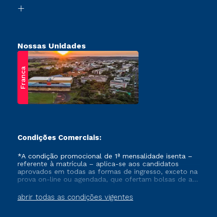
Biblioteca
Retorne ao Curso
Nossas Unidades
Franca
Condições Comerciais:
*A condição promocional de 1ª mensalidade isenta –
referente à matrícula – aplica-se aos candidatos
aprovados em todas as formas de ingresso, exceto na
prova on-line ou agendada, que ofertam bolsas de até
50% de desconto, ambos ingressantes no semestre
vigente, que ainda não tenham efetivado e/ou não
abrir todas as condições vigentes
tenham cancelado ou trancado sua matrícula em uma
das Instituições da Cruzeiro do Sul Educacional, no