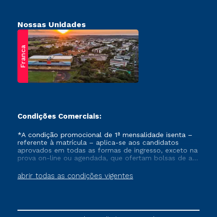
Nossas Unidades
Franca
Condições Comerciais:
*A condição promocional de 1ª mensalidade isenta –
referente à matrícula – aplica-se aos candidatos
aprovados em todas as formas de ingresso, exceto na
prova on-line ou agendada, que ofertam bolsas de até
50% de desconto, ambos ingressantes no semestre
vigente, que ainda não tenham efetivado e/ou não
abrir todas as condições vigentes
tenham cancelado ou trancado sua matrícula em uma
das Instituições da Cruzeiro do Sul Educacional, no
período de um ano. Tais condições não se aplicam
aos cursos de Medicina, e também para matriculados
via FIES, Prouni e outros programas governamentais, e