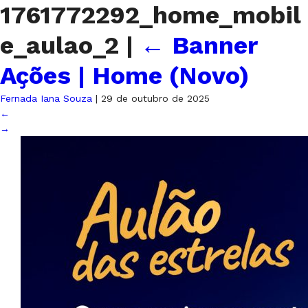
1761772292_home_mobil
e_aulao_2
|
←
Banner
Ações | Home (Novo)
Fernada Iana Souza
|
29 de outubro de 2025
←
→